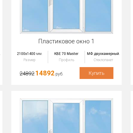
Пластиковое окно 1
.
2100x1400
мм.
KBE 70 Master
МФ двухкамерный
.
Размер
Профиль
Стеклопакет
14892
Купить
24892
руб.