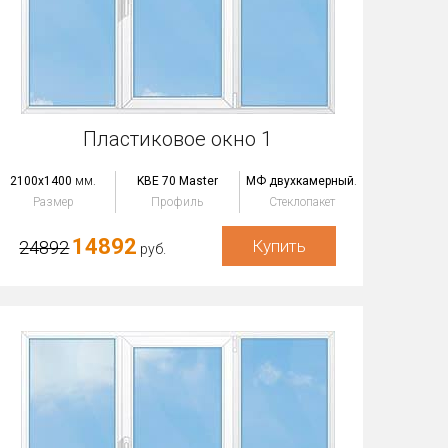
Пластиковое окно 1
2100x1400
мм.
KBE 70 Master
МФ двухкамерный
.
Размер
Профиль
Стеклопакет
14892
Купить
24892
руб.