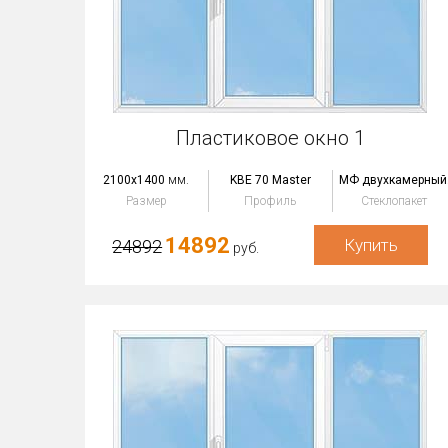
Пластиковое окно 1
2100x1400
мм.
KBE 70 Master
МФ двухкамерный
Размер
Профиль
Стеклопакет
14892
Купить
24892
руб.