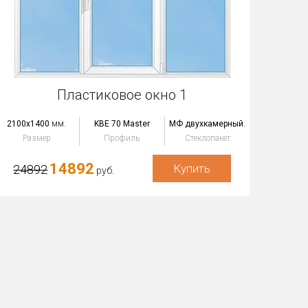
Пластиковое окно 1
2100x1400
мм.
KBE 70 Master
МФ двухкамерный
.
Размер
Профиль
Стеклопакет
14892
Купить
24892
руб.