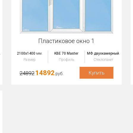
Пластиковое окно 1
.
2100x1400
мм.
KBE 70 Master
МФ двухкамерный
.
Размер
Профиль
Стеклопакет
14892
Купить
24892
руб.