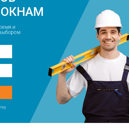
 ОКНАМ
ремя и
 выбором
тку