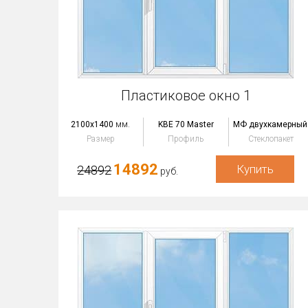
Пластиковое окно 1
2100x1400
мм.
KBE 70 Master
МФ двухкамерный
Размер
Профиль
Стеклопакет
14892
Купить
24892
руб.