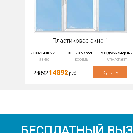
Пластиковое окно 1
2100x1400
мм.
KBE 70 Master
МФ двухкамерный
Размер
Профиль
Стеклопакет
14892
Купить
24892
руб.
БЕСПЛАТНЫЙ ВЫ