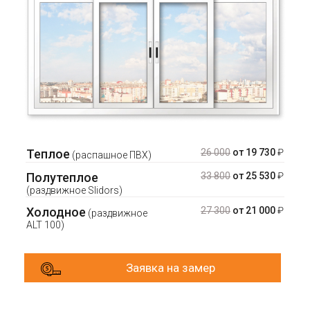
Теплое
26 000
от 19 730
₽
(распашное ПВХ)
Полутеплое
33 800
от 25 530
₽
(раздвижное Slidors)
Холодное
27 300
от 21 000
₽
(раздвижное
ALT 100)
Заявка на замер