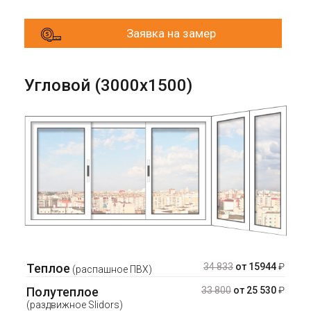
Заявка на замер
Угловой (3000х1500)
Теплое
34 833
от 15944
₽
(распашное ПВХ)
Полутеплое
33 800
от 25 530
₽
(раздвижное Slidors)