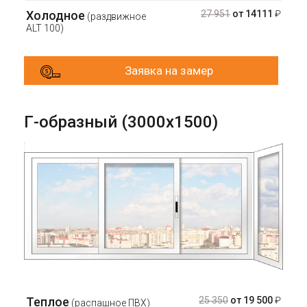
Холодное
27 951
от 14111
₽
(раздвижное
ALT 100)
Заявка на замер
Г-образный (3000х1500)
Теплое
25 350
от 19 500
₽
(распашное ПВХ)