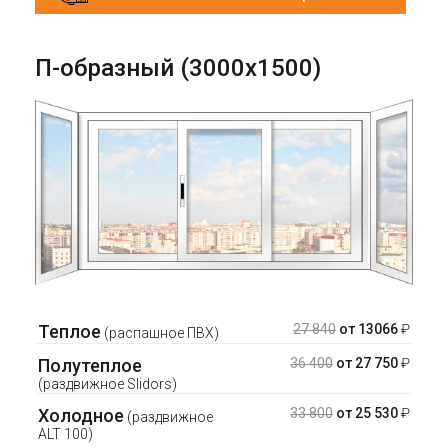
П-образный (3000х1500)
Теплое
27 840
от 13066
₽
(распашное ПВХ)
Полутеплое
36 400
от 27 750
₽
(раздвижное Slidors)
Холодное
33 800
от 25 530
₽
(раздвижное
ALT 100)