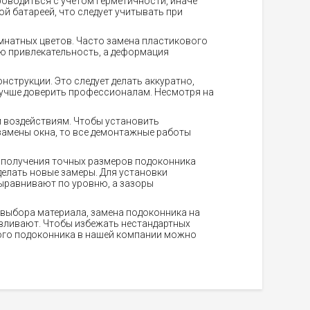
оводиться с учетом герметичности, иначе
й батареей, что следует учитывать при
мнатных цветов. Часто замена пластикового
ю привлекательность, а деформация
струкции. Это следует делать аккуратно,
 лучше доверить профессионалам. Несмотря на
 воздействиям. Чтобы установить
замены окна, то все демонтажные работы
я получения точных размеров подоконника
делать новые замеры. Для установки
выравнивают по уровню, а зазоры
 выбора материала, замена подоконника на
вливают. Чтобы избежать нестандартных
ого подоконника в нашей компании можно