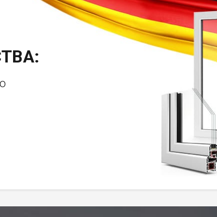
ТВА:
о