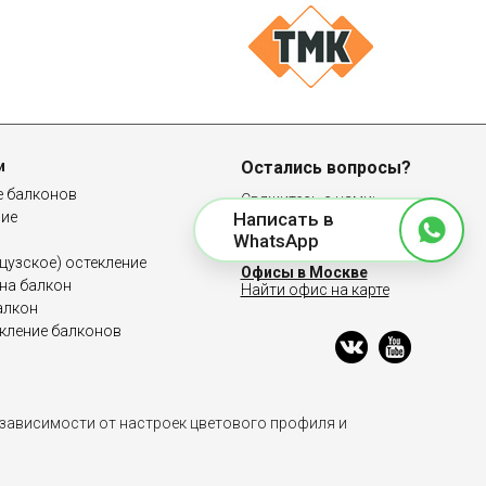
и
Остались вопросы?
е балконов
Свяжитесь с нами:
ние
Написать в
8 (958) 100-83-64
WhatsApp
узское) остекление
Офисы в Москве
на балкон
Найти офис на карте
алкон
кление балконов
 зависимости от настроек цветового профиля и