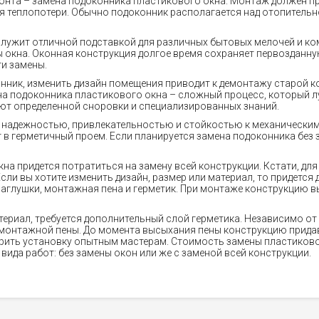
онта – замена подоконника пластикового окна. Монтаж должен пр
я теплопотери. Обычно подоконник располагается над отопительно
лужит отличной подставкой для различных бытовых мелочей и ко
 окна. Оконная конструкция долгое время сохраняет первозданну
и замены.
ник, изменить дизайн помещения приводит к демонтажу старой кон
ена подоконника пластикового окна – сложный процесс, который
ют определенной сноровки и специализированных знаний.
надежностью, привлекательностью и стойкостью к механическим
 в герметичный проем. Если планируется замена подоконника без 
на придется потратиться на замену всей конструкции. Кстати, дл
и вы хотите изменить дизайн, размер или материал, то придется 
заглушки, монтажная пена и герметик. При монтаже конструкцию 
ериал, требуется дополнительный слой герметика. Независимо от
монтажной пены. До момента высыхания пены конструкцию прида
ерить установку опытным мастерам. Стоимость замены пластиков
 вида работ: без замены окон или же с заменой всей конструкции.