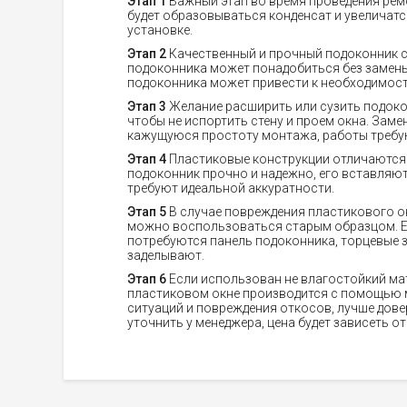
Этап 1
Важный этап во время проведения рем
будет образовываться конденсат и увеличатс
установке.
Этап 2
Качественный и прочный подоконник с
подоконника может понадобиться без замены
подоконника может привести к необходимост
Этап 3
Желание расширить или сузить подокон
чтобы не испортить стену и проем окна. Зам
кажущуюся простоту монтажа, работы требу
Этап 4
Пластиковые конструкции отличаются 
подоконник прочно и надежно, его вставляют
требуют идеальной аккуратности.
Этап 5
В случае повреждения пластикового ок
можно воспользоваться старым образцом. Есл
потребуются панель подоконника, торцевые 
заделывают.
Этап 6
Если использован не влагостойкий мат
пластиковом окне производится с помощью 
ситуаций и повреждения откосов, лучше дов
уточнить у менеджера, цена будет зависеть от