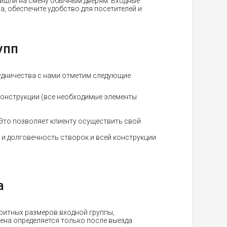
ишли на смену обычным дверям. Входные
а, обеспечите удобство для посетителей и
упп
рудничества с нами отметим следующие
конструкции (все необходимые элементы
Это позволяет клиенту осуществить свой
 и долговечность створок и всей конструкции
а
ритных размеров входной группы,
ена определяется только после выезда