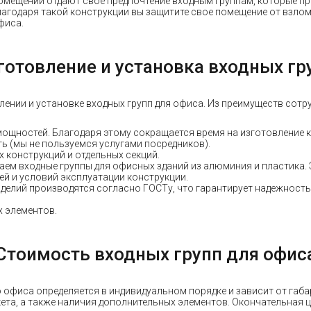
мещений отдают свое предпочтение входным группам, которые пр
лагодаря такой конструкции вы защитите свое помещение от взлом
фиса.
готовление и установка входных гр
лении и установке входных групп для офиса. Из преимуществ сот
ощностей. Благодаря этому сокращается время на изготовление 
ть (мы не пользуемся услугами посредников).
 конструкций и отдельных секций.
ем входные группы для офисных зданий из алюминия и пластика. 
й и условий эксплуатации конструкции.
делий производятся согласно ГОСТу, что гарантирует надежность
 элементов.
Стоимость входных групп для офис
офиса определяется в индивидуальном порядке и зависит от габа
ета, а также наличия дополнительных элементов. Окончательная ц