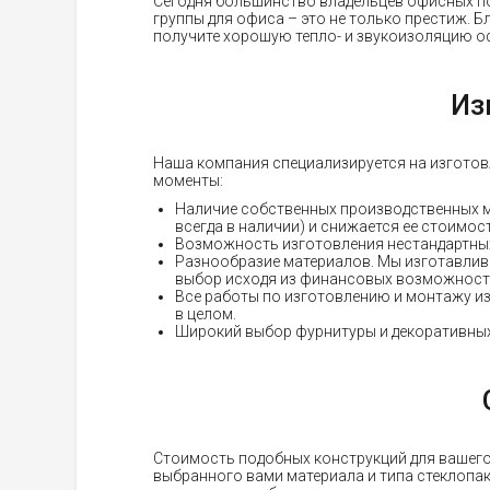
Сегодня большинство владельцев офисных по
группы для офиса – это не только престиж. Б
получите хорошую тепло- и звукоизоляцию о
Из
Наша компания специализируется на изготов
моменты:
Наличие собственных производственных м
всегда в наличии) и снижается ее стоимос
Возможность изготовления нестандартных
Разнообразие материалов. Мы изготавлива
выбор исходя из финансовых возможносте
Все работы по изготовлению и монтажу из
в целом.
Широкий выбор фурнитуры и декоративных
Стоимость подобных конструкций для вашего 
выбранного вами материала и типа стеклопак