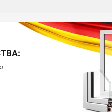
ТВА:
о