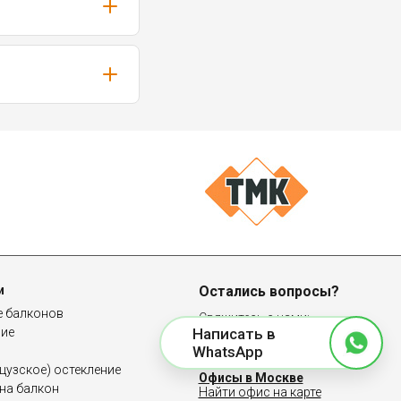
и
Остались вопросы?
е балконов
Свяжитесь с нами:
ние
Написать в
8 (958) 100-83-64
WhatsApp
узское) остекление
Офисы в Москве
на балкон
Найти офис на карте