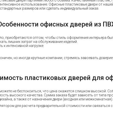
тиковые двери партиями любого объема. Качественный пластик,
 интенсивное использование. Офисные пластиковые двери от наш
стандартных размеров или сделать индивидуальный заказ.
Особенности офисных дверей из ПВ
ло, приобретаются оптом, чтобы стиль оформления интерьера был
жать лишних затрат на обслуживание изделий.
ь к интенсивной нагрузке.
оничен, но иногда крупные компании, стремясь завоевать доверие
имость пластиковых дверей для о
 можете не беспокоиться, что цена окажется слишком высокой. С
сть высокого качества. Сумма заказа будет зависеть от типа пр
изайна, а также от назначения двери (входная или межкомнатная).
ятором для расчета предварительной стоимости или связаться с 