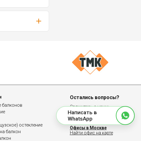
и
Остались вопросы?
е балконов
Свяжитесь с нами:
ние
Написать в
8 (958) 100-83-64
WhatsApp
узское) остекление
Офисы в Москве
на балкон
Найти офис на карте
алкон