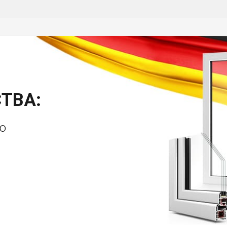
ТВА:
о