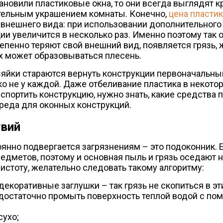
ановили пластиковые окна, то они всегда выглядят кр
тельным украшением комнаты. Конечно,
цена пласти
х внешнего вида: при использовании дополнительного
ии увеличится в несколько раз. Именно поэтому так 
тепенно теряют свой внешний вид, появляется грязь, 
х может образовываться плесень.
яйки стараются вернуть конструкции первоначальный
ко не у каждой. Даже отбеливание пластика в некото
испортить конструкцию, нужно знать, какие средства 
реда для оконных конструкций.
твий
оянно подвергается загрязнениям – это подоконник. 
редметов, поэтому и основная пыль и грязь оседают 
истоту, желательно следовать такому алгоритму:
екоративные заглушки – так грязь не скопиться в эт
о достаточно промыть поверхность теплой водой с п
сухо;