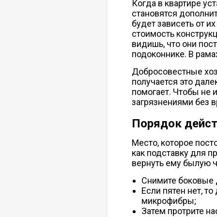
Когда в квартире уст
становятся дополни
будет зависеть от и
стоимость конструкц
видишь, что они пос
подоконнике. В рама
Добросовестные хоз
получается это дале
помогает. Чтобы не 
загрязнениями без в
Порядок дейс
Место, которое пост
как подставку для п
вернуть ему былую ч
Снимите боковые д
Если пятен нет, т
микрофибры;
Затем протрите на