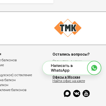
и
Остались вопросы?
е балконов
Свяжитесь с нами:
ние
Написать в
8 (958) 100-83-64
WhatsApp
узское) остекление
Офисы в Москве
на балкон
Найти офис на карте
алкон
кление балконов