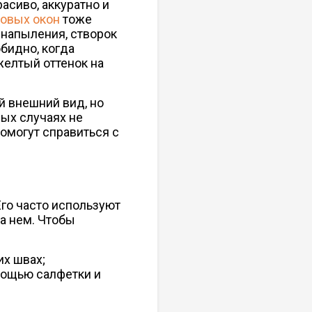
асиво, аккуратно и
ковых окон
тоже
 напыления, створок
обидно, когда
желтый оттенок на
 внешний вид, но
рых случаях не
помогут справиться с
Его часто используют
на нем. Чтобы
их швах;
омощью салфетки и